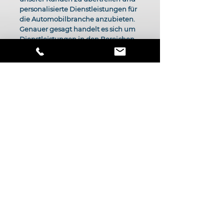
personalisierte Dienstleistungen für
die Automobilbranche anzubieten.
Genauer gesagt handelt es sich um
Dienstleistungen in den Bereichen
digitales Marketing, Eventplanung
und Fahrzeugimport. Unsere Vision ist
es, der Maßstab in der internationalen
Automobilberatung zu sein.
Motor Consulting basiert auf einem
soliden multidisziplinären Team von
Fachleuten, die auf die Automobil-,
Marketing- und Eventbranche
spezialisiert sind. Insgesamt verfügen
wir über mehr als 35 Jahre Erfahrung,
die es uns ermöglichen, unseren
Kunden maßgeschneiderte
Dienstleistungen anzubieten und
dabei stets kundenspezifische
Lösungen anzuwenden.
Wir befinden uns in Cádiz, Spanien,